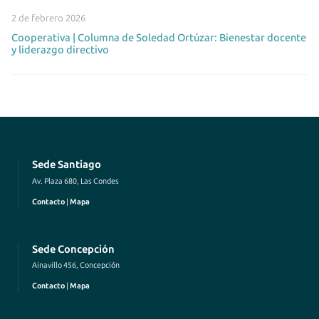
2 de febrero 2026
Cooperativa | Columna de Soledad Ortúzar: Bienestar docente
y liderazgo directivo
Sede Santiago
Av. Plaza 680, Las Condes
Contacto
|
Mapa
Sede Concepción
Ainavillo 456, Concepción
Contacto
|
Mapa