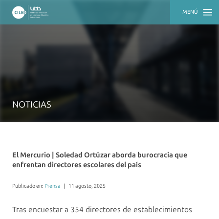
MENÚ
INICIO
QUIÉNES
SOMOS
QUÉ
HACEMOS
NOTICIAS
ACTUALIDAD
RECURSOS
El Mercurio | Soledad Ortúzar aborda burocracia que
enfrentan directores escolares del país
Publicado en:
Prensa
|
11 agosto, 2025
Tras encuestar a 354 directores de establecimientos