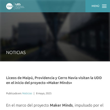
MENÚ
INICIO
QUIÉNES
SOMOS
QUÉ
HACEMOS
NOTICIAS
ACTUALIDAD
RECURSOS
Liceos de Maipú, Providencia y Cerro Navia visitan la UDD
en el inicio del proyecto «Maker Minds»
Publicado en:
Noticias
|
8 mayo, 2025
En el marco del proyecto
Maker Minds
, impulsado por el