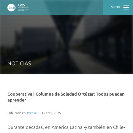
MENÚ
INICIO
QUIÉNES
SOMOS
QUÉ
HACEMOS
NOTICIAS
ACTUALIDAD
RECURSOS
Cooperativa | Columna de Soledad Ortúzar: Todos pueden
aprender
Publicado en:
Prensa
|
15 abril, 2025
Durante décadas, en América Latina -y también en Chile-